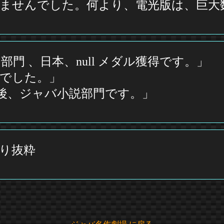
ませんでした。何より、電光版は、巨大
門 、日本、null メダル獲得です。」
でした。」
)の後、ジャバ小説部門です。」
より抜粋